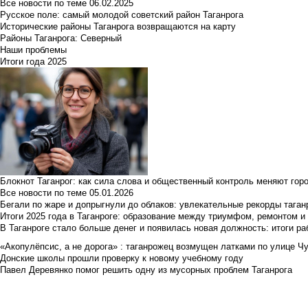
Все новости по теме
06.02.2025
Русское поле: самый молодой советский район Таганрога
Исторические районы Таганрога возвращаются на карту
Районы Таганрога: Северный
Наши проблемы
Итоги года 2025
Блокнот Таганрог: как сила слова и общественный контроль меняют гор
Все новости по теме
05.01.2026
Бегали по жаре и допрыгнули до облаков: увлекательные рекорды тага
Итоги 2025 года в Таганроге: образование между триумфом, ремонтом 
В Таганроге стало больше денег и появилась новая должность: итоги ра
«Акопулёпсис, а не дорога» : таганрожец возмущен латками по улице Ч
Донские школы прошли проверку к новому учебному году
Павел Деревянко помог решить одну из мусорных проблем Таганрога