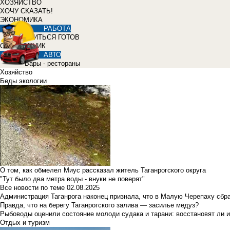
ХОЗЯЙСТВО
ХОЧУ СКАЗАТЬ!
ЭКОНОМИКА
РАБОТА
УЧИТЬСЯ ГОТОВ
СПРАВОЧНИК
АВТО
Бары - рестораны
Хозяйство
Беды экологии
О том, как обмелел Миус рассказал житель Таганрогского округа
"Тут было два метра воды - внуки не поверят"
Все новости по теме
02.08.2025
Администрация Таганрога наконец признала, что в Малую Черепаху сбр
Правда, что на берегу Таганрогского залива — засилье медуз?
Рыбоводы оценили состояние молоди судака и тарани: восстановят ли и
Отдых и туризм