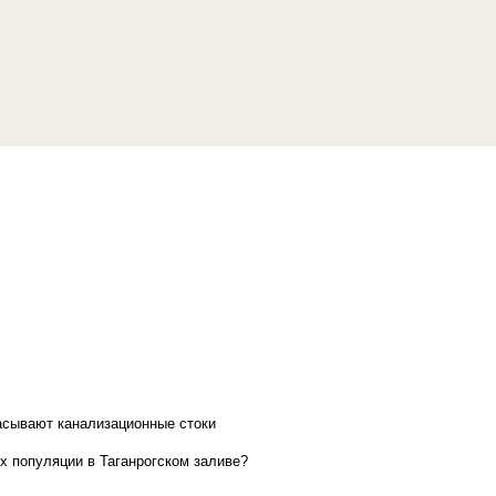
асывают канализационные стоки
х популяции в Таганрогском заливе?