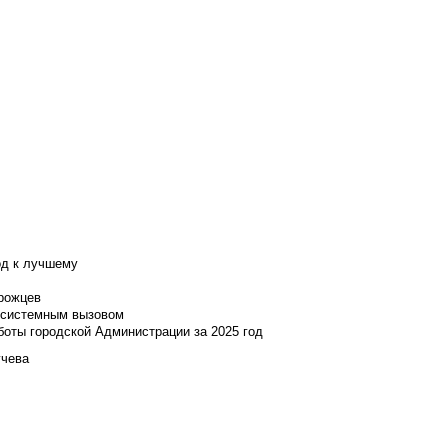
од к лучшему
нрожцев
и системным вызовом
боты городской Администрации за 2025 год
учева