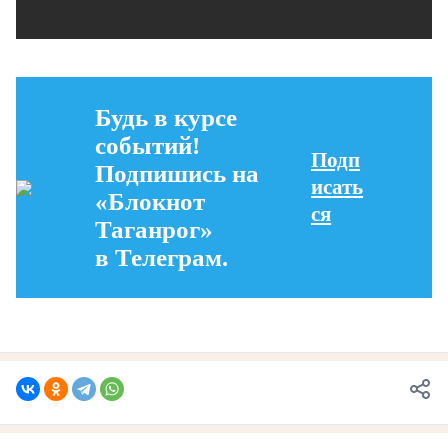
Будь в курсе
событий!
Подп
Подпишись на
исать
«Блокнот
ся
Таганрог»
в Телеграм.