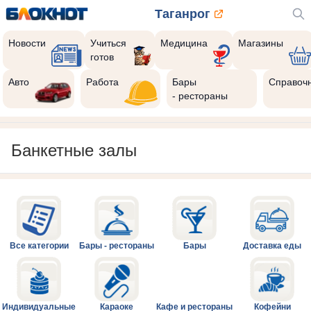
Таганрог
Новости
Учиться
Медицина
Магазины
готов
Авто
Работа
Бары
Справоч
- рестораны
Банкетные залы
Все категории
Бары - рестораны
Бары
Доставка еды
Индивидуальные
Караоке
Кафе и рестораны
Кофейни