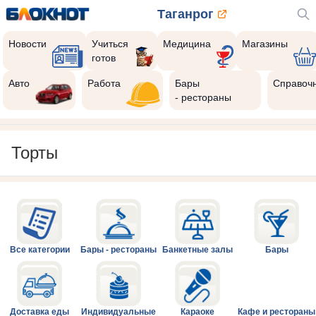
Таганрог
Новости
Учиться
Медицина
Магазины
готов
Авто
Работа
Бары
Справоч
- рестораны
Торты
Все категории
Бары - рестораны
Банкетные залы
Бары
Доставка еды
Индивидуальные
Караоке
Кафе и рестораны