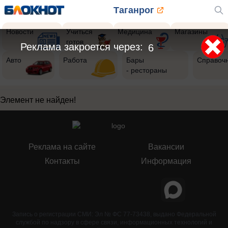
Таганрог
Новости
Учиться
Медицина
Магазины
готов
Реклама закроется через:
6
Авто
Работа
Бары
Справоч
- рестораны
Элемент не найден!
Реклама на сайте
Вакансии
Контакты
Информация
Запись о регистрации СМИ: Эл № ФС 77-73438, выдано Федеральной
службой по надзору в сфере связи, информационных технологий и