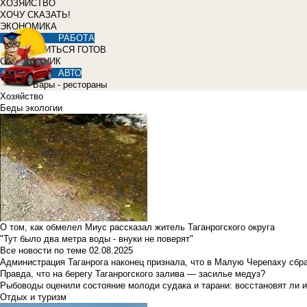
ХОЗЯЙСТВО
ХОЧУ СКАЗАТЬ!
ЭКОНОМИКА
РАБОТА
УЧИТЬСЯ ГОТОВ
СПРАВОЧНИК
АВТО
Бары - рестораны
Хозяйство
Беды экологии
О том, как обмелел Миус рассказал житель Таганрогского округа
"Тут было два метра воды - внуки не поверят"
Все новости по теме
02.08.2025
Администрация Таганрога наконец признала, что в Малую Черепаху сбр
Правда, что на берегу Таганрогского залива — засилье медуз?
Рыбоводы оценили состояние молоди судака и тарани: восстановят ли и
Отдых и туризм