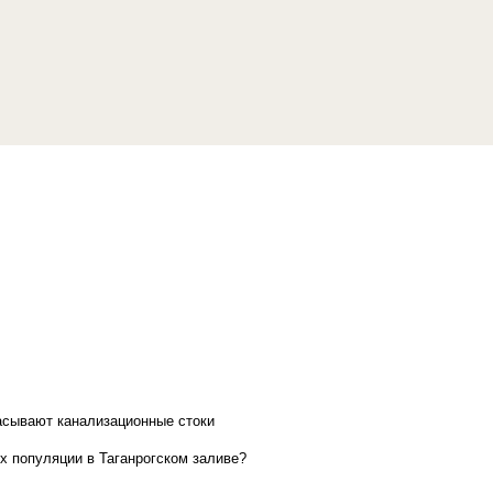
асывают канализационные стоки
х популяции в Таганрогском заливе?