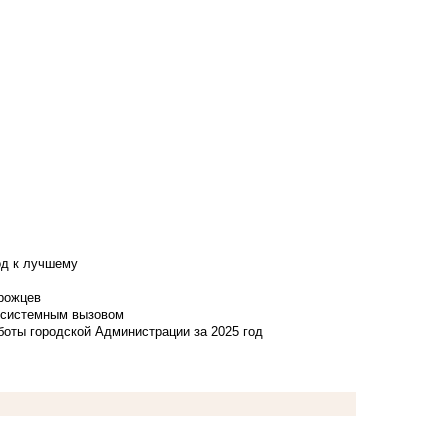
од к лучшему
нрожцев
и системным вызовом
боты городской Администрации за 2025 год