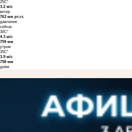
25C°
3.2 м/с
ветер
763 мм рт.ст.
давление
сейчас
30C°
4.3 м/с
759 мм
утром
35C°
3.9 м/с
758 мм
днём