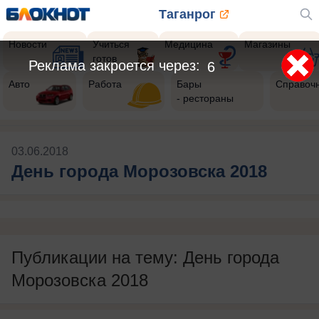
Таганрог
Новости
Учиться
Медицина
Магазины
готов
Реклама закроется через:
6
Авто
Работа
Бары
Справоч
- рестораны
03.06.2018
День города Морозовска 2018
Публикации на тему: День города
Морозовска 2018