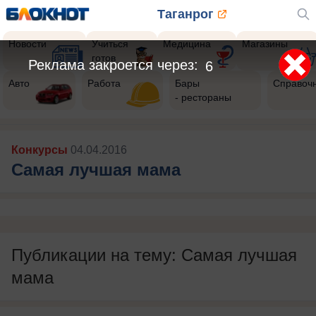
Таганрог
Новости
Учиться
Медицина
Магазины
готов
Реклама закроется через:
6
Авто
Работа
Бары
Справоч
- рестораны
Конкурсы
04.04.2016
Самая лучшая мама
Публикации на тему: Самая лучшая
мама