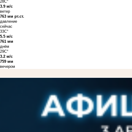
28C°
3.9 м/с
ветер
763 мм рт.ст.
давление
сейчас
33C°
5.5 м/с
761 мм
днём
29C°
3.2 м/с
759 мм
вечером