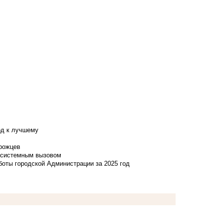
од к лучшему
нрожцев
и системным вызовом
боты городской Администрации за 2025 год