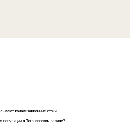
асывают канализационные стоки
х популяции в Таганрогском заливе?