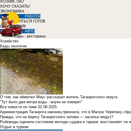
ХОЗЯЙСТВО
ХОЧУ СКАЗАТЬ!
ЭКОНОМИКА
РАБОТА
УЧИТЬСЯ ГОТОВ
СПРАВОЧНИК
АВТО
Бары - рестораны
Хозяйство
Беды экологии
О том, как обмелел Миус рассказал житель Таганрогского округа
"Тут было два метра воды - внуки не поверят"
Все новости по теме
02.08.2025
Администрация Таганрога наконец признала, что в Малую Черепаху сбр
Правда, что на берегу Таганрогского залива — засилье медуз?
Рыбоводы оценили состояние молоди судака и тарани: восстановят ли и
Отдых и туризм