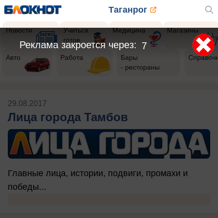
Таганрог
Новости
Учиться
Медицина
Магазины
готов
Реклама закроется через:
7
Авто
Работа
Бары
Справоч
- рестораны
29.08.2017
Лица города Тамбов
Главные лица, истории, подвиги, промахи и
победы...