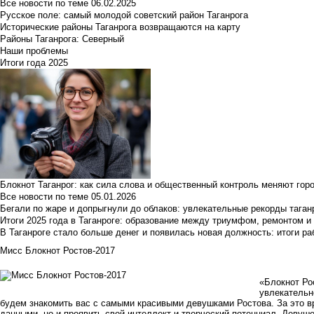
Все новости по теме
06.02.2025
Русское поле: самый молодой советский район Таганрога
Исторические районы Таганрога возвращаются на карту
Районы Таганрога: Северный
Наши проблемы
Итоги года 2025
Блокнот Таганрог: как сила слова и общественный контроль меняют гор
Все новости по теме
05.01.2026
Бегали по жаре и допрыгнули до облаков: увлекательные рекорды тага
Итоги 2025 года в Таганроге: образование между триумфом, ремонтом 
В Таганроге стало больше денег и появилась новая должность: итоги ра
Мисс Блокнот Ростов-2017
«Блокнот Ро
увлекательн
будем знакомить вас с самыми красивыми девушками Ростова. За это в
данными, но и проявить свой интеллект и творческий потенциал. Девуш