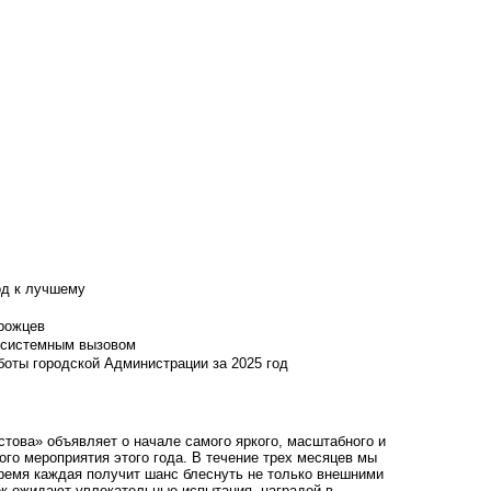
од к лучшему
нрожцев
и системным вызовом
боты городской Администрации за 2025 год
стова» объявляет о начале самого яркого, масштабного и
ого мероприятия этого года. В течение трех месяцев мы
ремя каждая получит шанс блеснуть не только внешними
ек ожидают увлекательные испытания, наградой в