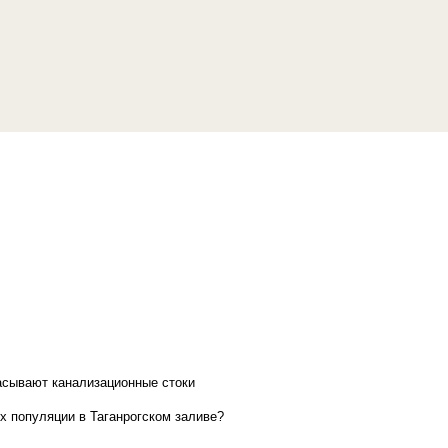
асывают канализационные стоки
х популяции в Таганрогском заливе?