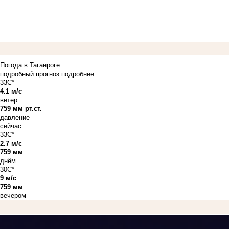
Погода в Таганроге
подробный прогноз
подробнее
33C°
4.1 м/с
ветер
759 мм рт.ст.
давление
сейчас
33C°
2.7 м/с
759 мм
днём
30C°
9 м/с
759 мм
вечером