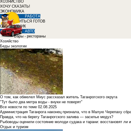
ХОЗЯЙСТВО
ХОЧУ СКАЗАТЬ!
ЭКОНОМИКА
РАБОТА
УЧИТЬСЯ ГОТОВ
СПРАВОЧНИК
АВТО
Бары - рестораны
Хозяйство
Беды экологии
О том, как обмелел Миус рассказал житель Таганрогского округа
"Тут было два метра воды - внуки не поверят"
Все новости по теме
02.08.2025
Администрация Таганрога наконец признала, что в Малую Черепаху сбр
Правда, что на берегу Таганрогского залива — засилье медуз?
Рыбоводы оценили состояние молоди судака и тарани: восстановят ли и
Отдых и туризм