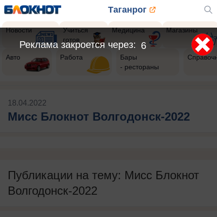
Таганрог
Новости
Учиться
Медицина
Магазины
готов
Реклама закроется через:
6
Авто
Работа
Бары
Справоч
- рестораны
18.04.2022
Мисс Блокнот Волгодонск-2022
Публикации на тему: Мисс Блокнот
Волгодонск-2022