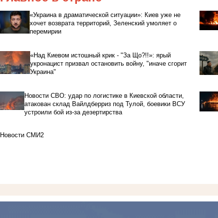
«Украина в драматической ситуации»: Киев уже не
хочет возврата территорий, Зеленский умоляет о
перемирии
«Над Киевом истошный крик - "За Що?!!»: ярый
укронацист призвал остановить войну, "иначе сгорит
Украина"
Новости СВО: удар по логистике в Киевской области,
атакован склад Вайлдберриз под Тулой, боевики ВСУ
устроили бой из-за дезертирства
Новости СМИ2