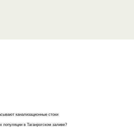
асывают канализационные стоки
х популяции в Таганрогском заливе?