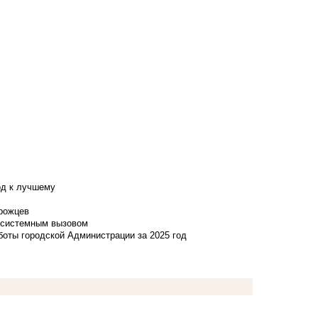
од к лучшему
нрожцев
и системным вызовом
боты городской Администрации за 2025 год