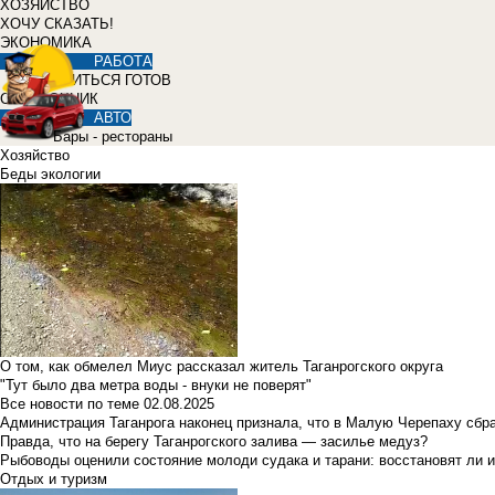
ХОЗЯЙСТВО
ХОЧУ СКАЗАТЬ!
ЭКОНОМИКА
РАБОТА
УЧИТЬСЯ ГОТОВ
СПРАВОЧНИК
АВТО
Бары - рестораны
Хозяйство
Беды экологии
О том, как обмелел Миус рассказал житель Таганрогского округа
"Тут было два метра воды - внуки не поверят"
Все новости по теме
02.08.2025
Администрация Таганрога наконец признала, что в Малую Черепаху сбр
Правда, что на берегу Таганрогского залива — засилье медуз?
Рыбоводы оценили состояние молоди судака и тарани: восстановят ли и
Отдых и туризм