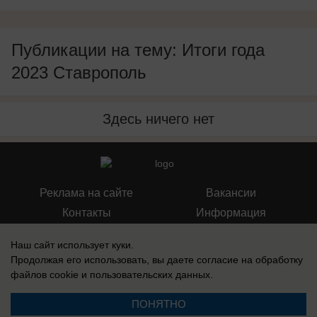
Публикации на тему: Итоги года
2023 Ставрополь
Здесь ничего нет
Реклама на сайте
Вакансии
Контакты
Информация
Наш сайт использует куки.
Продолжая его использовать, вы даете согласие на обработку
файлов cookie
и пользовательских данных.
Запись о регистрации СМИ: Эл № ФС 77-73438, выдано Федеральной
службой по надзору в сфере связи, информационных технологий и
ПОНЯТНО
массовых коммуникаций (Роскомнадзор) 17 августа 2018 г.