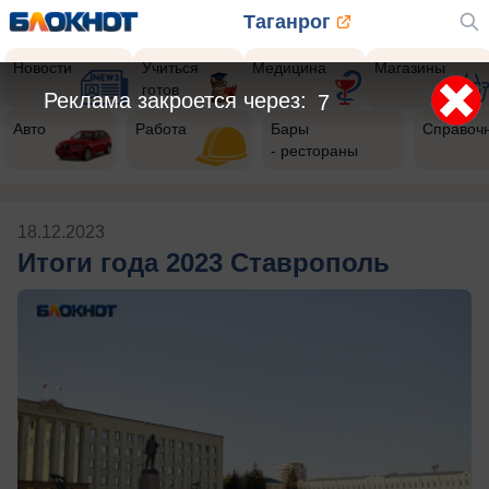
Таганрог
Новости
Учиться
Медицина
Магазины
готов
Реклама закроется через:
7
Авто
Работа
Бары
Справоч
- рестораны
18.12.2023
Итоги года 2023 Ставрополь