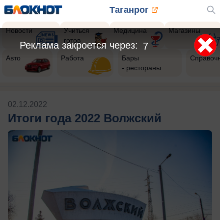
Таганрог
Новости
Учиться
Медицина
Магазины
готов
Реклама закроется через:
7
Авто
Работа
Бары
Справоч
- рестораны
02.12.2022
Итоги года 2022 Волжский