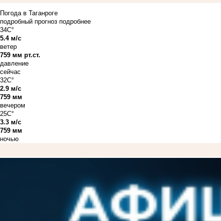
Погода в Таганроге
подробный прогноз
подробнее
34C°
5.4 м/с
ветер
759 мм рт.ст.
давление
сейчас
32C°
2.9 м/с
759 мм
вечером
25C°
3.3 м/с
759 мм
ночью