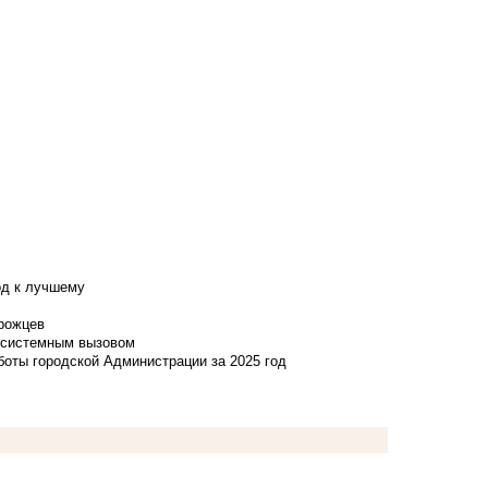
од к лучшему
нрожцев
и системным вызовом
боты городской Администрации за 2025 год