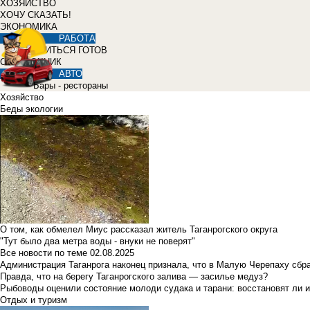
ХОЗЯЙСТВО
ХОЧУ СКАЗАТЬ!
ЭКОНОМИКА
РАБОТА
УЧИТЬСЯ ГОТОВ
СПРАВОЧНИК
АВТО
Бары - рестораны
Хозяйство
Беды экологии
О том, как обмелел Миус рассказал житель Таганрогского округа
"Тут было два метра воды - внуки не поверят"
Все новости по теме
02.08.2025
Администрация Таганрога наконец признала, что в Малую Черепаху сбр
Правда, что на берегу Таганрогского залива — засилье медуз?
Рыбоводы оценили состояние молоди судака и тарани: восстановят ли и
Отдых и туризм