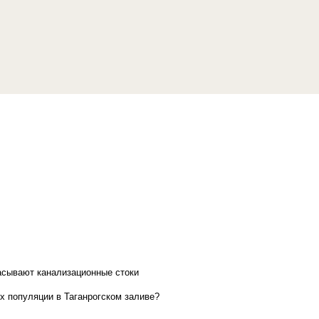
асывают канализационные стоки
х популяции в Таганрогском заливе?