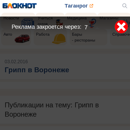
Таганрог
Новости
Учиться
Медицина
Магазины
готов
Реклама закроется через:
7
Авто
Работа
Бары
Справоч
- рестораны
03.02.2016
Грипп в Воронеже
Публикации на тему: Грипп в
Воронеже