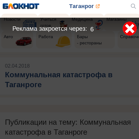
Таганрог
Новости
Учиться
Медицина
Магазины
готов
Реклама закроется через:
5
Авто
Работа
Бары
Справоч
- рестораны
02.04.2018
Коммунальная катастрофа в
Таганроге
Публикации на тему: Коммунальная
катастрофа в Таганроге