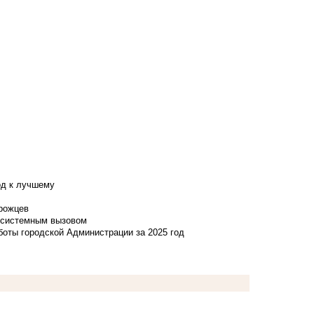
од к лучшему
нрожцев
и системным вызовом
боты городской Администрации за 2025 год