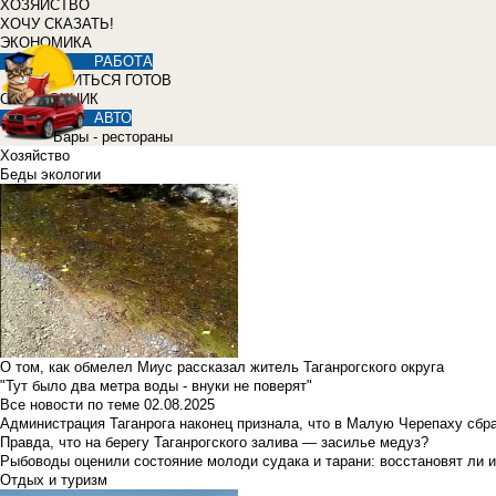
ХОЗЯЙСТВО
ХОЧУ СКАЗАТЬ!
ЭКОНОМИКА
РАБОТА
УЧИТЬСЯ ГОТОВ
СПРАВОЧНИК
АВТО
Бары - рестораны
Хозяйство
Беды экологии
О том, как обмелел Миус рассказал житель Таганрогского округа
"Тут было два метра воды - внуки не поверят"
Все новости по теме
02.08.2025
Администрация Таганрога наконец признала, что в Малую Черепаху сбр
Правда, что на берегу Таганрогского залива — засилье медуз?
Рыбоводы оценили состояние молоди судака и тарани: восстановят ли и
Отдых и туризм