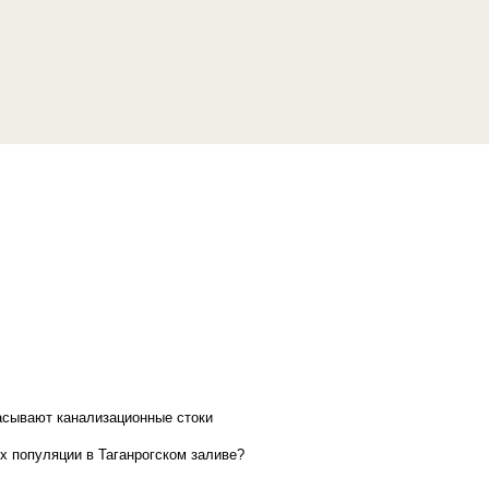
асывают канализационные стоки
х популяции в Таганрогском заливе?