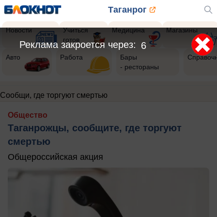
Таганрог
Новости
Учиться
Медицина
Магазины
готов
Реклама закроется через:
6
Авто
Работа
Бары
Справоч
- рестораны
Сообщи, где торгуют смертью
Общество
Таганрожцы, сообщите, где торгуют
смертью
Общероссийская акция