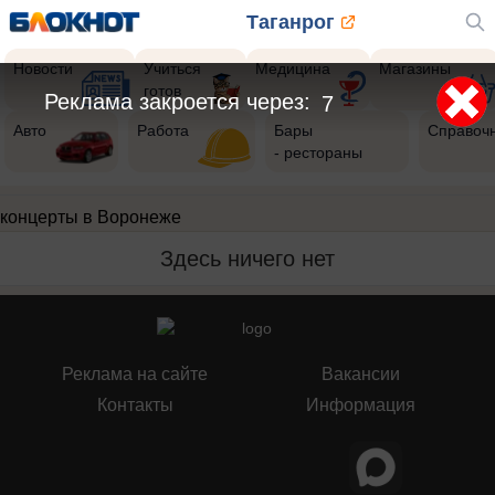
Таганрог
Новости
Учиться
Медицина
Магазины
готов
Реклама закроется через:
7
Авто
Работа
Бары
Справоч
- рестораны
концерты в Воронеже
Здесь ничего нет
Реклама на сайте
Вакансии
Контакты
Информация