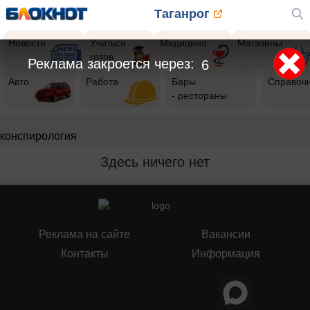
Таганрог
Новости
Учиться
Медицина
Магазины
готов
Реклама закроется через:
6
Авто
Работа
Бары
Справоч
- рестораны
конспирология
Здесь ничего нет
Реклама на сайте
Вакансии
Контакты
Информация