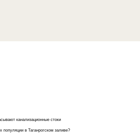
асывают канализационные стоки
х популяции в Таганрогском заливе?