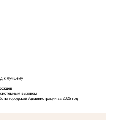
од к лучшему
нрожцев
и системным вызовом
боты городской Администрации за 2025 год