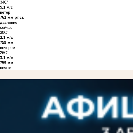
34C°
5.1 м/с
ветер
761 мм рт.ст.
давление
сейчас
30C°
3.1 м/с
759 мм
вечером
26C°
3.1 м/с
759 мм
ночью