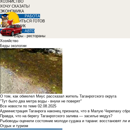
ХОЗЯЙСТВО
ХОЧУ СКАЗАТЬ!
ЭКОНОМИКА
РАБОТА
УЧИТЬСЯ ГОТОВ
СПРАВОЧНИК
АВТО
Бары - рестораны
Хозяйство
Беды экологии
О том, как обмелел Миус рассказал житель Таганрогского округа
"Тут было два метра воды - внуки не поверят"
Все новости по теме
02.08.2025
Администрация Таганрога наконец признала, что в Малую Черепаху сбр
Правда, что на берегу Таганрогского залива — засилье медуз?
Рыбоводы оценили состояние молоди судака и тарани: восстановят ли и
Отдых и туризм