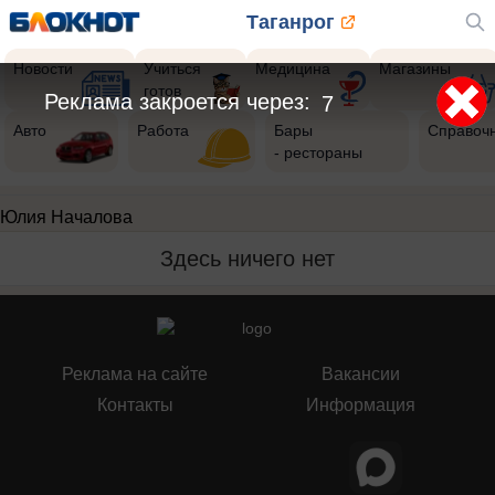
Таганрог
Новости
Учиться
Медицина
Магазины
готов
Реклама закроется через:
7
Авто
Работа
Бары
Справоч
- рестораны
Юлия Началова
Здесь ничего нет
Реклама на сайте
Вакансии
Контакты
Информация