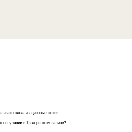
асывают канализационные стоки
х популяции в Таганрогском заливе?