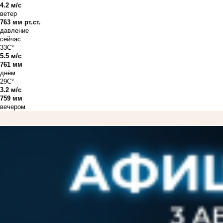
4.2 м/с
ветер
763 мм рт.ст.
давление
сейчас
33C°
5.5 м/с
761 мм
днём
29C°
3.2 м/с
759 мм
вечером