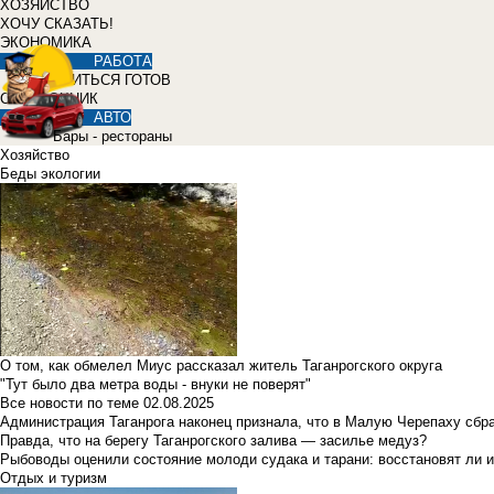
ХОЗЯЙСТВО
ХОЧУ СКАЗАТЬ!
ЭКОНОМИКА
РАБОТА
УЧИТЬСЯ ГОТОВ
СПРАВОЧНИК
АВТО
Бары - рестораны
Хозяйство
Беды экологии
О том, как обмелел Миус рассказал житель Таганрогского округа
"Тут было два метра воды - внуки не поверят"
Все новости по теме
02.08.2025
Администрация Таганрога наконец признала, что в Малую Черепаху сбр
Правда, что на берегу Таганрогского залива — засилье медуз?
Рыбоводы оценили состояние молоди судака и тарани: восстановят ли и
Отдых и туризм