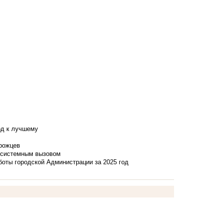
од к лучшему
нрожцев
и системным вызовом
боты городской Администрации за 2025 год