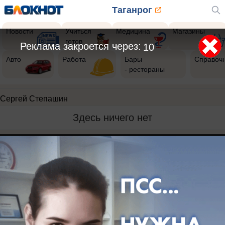
Таганрог
Новости
Учиться
Медицина
Магазины
готов
Реклама закроется через:
10
Авто
Работа
Бары
Справоч
- рестораны
Сергей Степашин
Здесь ничего нет
Реклама на сайте
Вакансии
Контакты
Информация