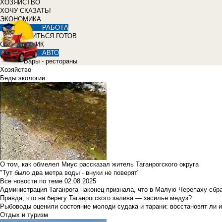
ХОЗЯЙСТВО
ХОЧУ СКАЗАТЬ!
ЭКОНОМИКА
РАБОТА
УЧИТЬСЯ ГОТОВ
СПРАВОЧНИК
АВТО
Бары - рестораны
Хозяйство
Беды экологии
О том, как обмелел Миус рассказал житель Таганрогского округа
"Тут было два метра воды - внуки не поверят"
Все новости по теме
02.08.2025
Администрация Таганрога наконец признала, что в Малую Черепаху сбр
Правда, что на берегу Таганрогского залива — засилье медуз?
Рыбоводы оценили состояние молоди судака и тарани: восстановят ли и
Отдых и туризм