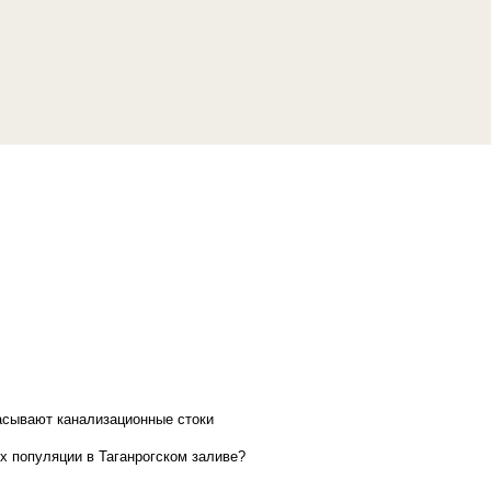
асывают канализационные стоки
х популяции в Таганрогском заливе?