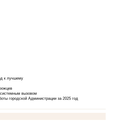
од к лучшему
нрожцев
и системным вызовом
боты городской Администрации за 2025 год