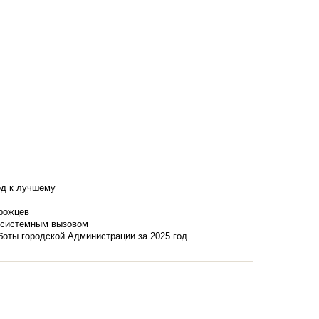
од к лучшему
нрожцев
и системным вызовом
боты городской Администрации за 2025 год