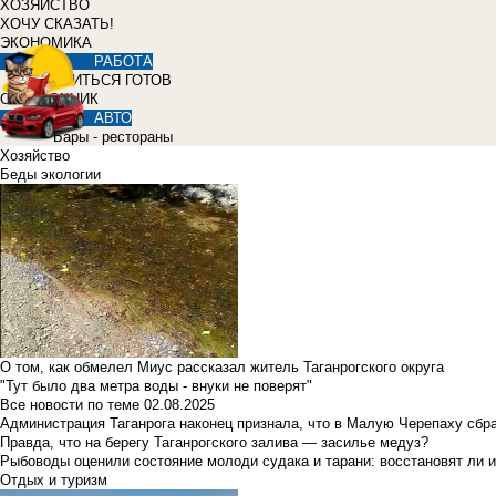
ХОЗЯЙСТВО
ХОЧУ СКАЗАТЬ!
ЭКОНОМИКА
РАБОТА
УЧИТЬСЯ ГОТОВ
СПРАВОЧНИК
АВТО
Бары - рестораны
Хозяйство
Беды экологии
О том, как обмелел Миус рассказал житель Таганрогского округа
"Тут было два метра воды - внуки не поверят"
Все новости по теме
02.08.2025
Администрация Таганрога наконец признала, что в Малую Черепаху сбр
Правда, что на берегу Таганрогского залива — засилье медуз?
Рыбоводы оценили состояние молоди судака и тарани: восстановят ли и
Отдых и туризм