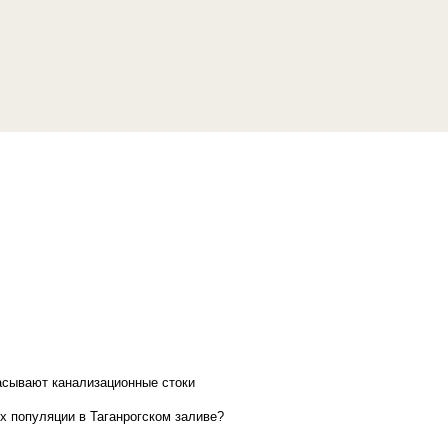
асывают канализационные стоки
х популяции в Таганрогском заливе?