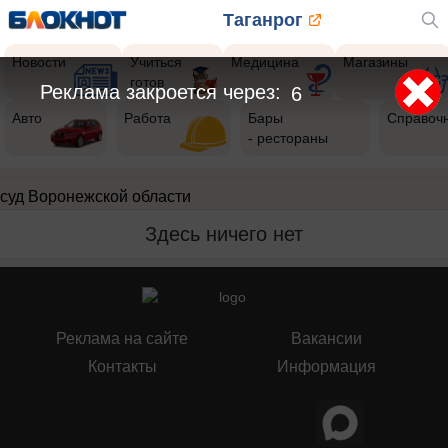
Таганрог
Новости
Учиться
Медицина
Магазины
готов
Реклама закроется через:
6
Авто
Работа
Бары
Справоч
- рестораны
суд Воронежской области
Здесь ничего нет
Реклама на сайте
Вакансии
Контакты
Информация