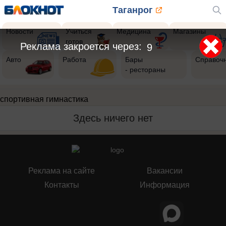
Таганрог
Новости
Учиться
Медицина
Магазины
готов
Реклама закроется через:
8
Авто
Работа
Бары
Справоч
- рестораны
спортивная гимнастика
Здесь ничего нет
Реклама на сайте
Вакансии
Контакты
Информация