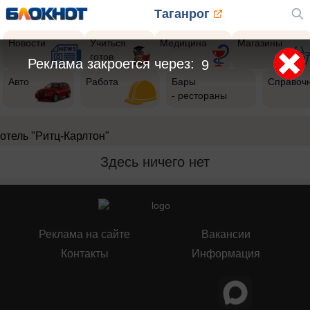
Таганрог
Новости
Учиться
Медицина
Магазины
готов
Реклама закроется через:
8
Авто
Работа
Бары
Справоч
- рестораны
отель "Ритц-Карлтон"
Здесь ничего нет
Реклама на сайте
Вакансии
Контакты
Информация