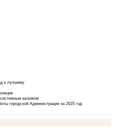
од к лучшему
нрожцев
и системным вызовом
боты городской Администрации за 2025 год