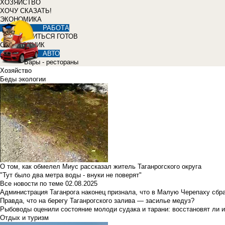
ХОЗЯЙСТВО
ХОЧУ СКАЗАТЬ!
ЭКОНОМИКА
РАБОТА
УЧИТЬСЯ ГОТОВ
СПРАВОЧНИК
АВТО
Бары - рестораны
Хозяйство
Беды экологии
О том, как обмелел Миус рассказал житель Таганрогского округа
"Тут было два метра воды - внуки не поверят"
Все новости по теме
02.08.2025
Администрация Таганрога наконец признала, что в Малую Черепаху сбр
Правда, что на берегу Таганрогского залива — засилье медуз?
Рыбоводы оценили состояние молоди судака и тарани: восстановят ли и
Отдых и туризм