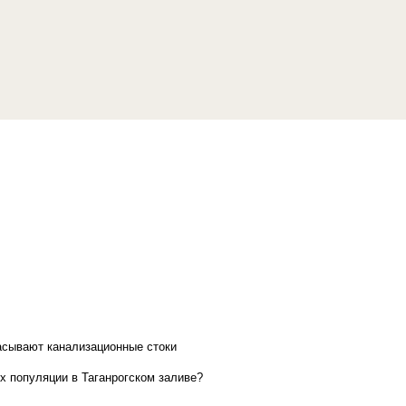
асывают канализационные стоки
х популяции в Таганрогском заливе?