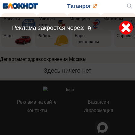
Таганрог
Новости
Учиться
Медицина
Магазины
готов
Реклама закроется через:
8
Авто
Работа
Бары
Справоч
- рестораны
Департамет здравоохранения Москвы
Здесь ничего нет
Реклама на сайте
Вакансии
Контакты
Информация