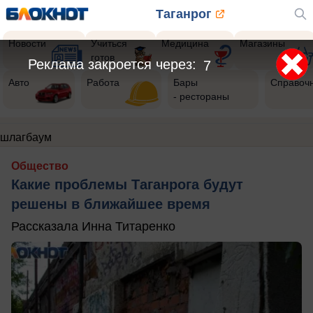
Таганрог
Новости
Учиться
Медицина
Магазины
готов
Реклама закроется через:
6
Авто
Работа
Бары
Справоч
- рестораны
шлагбаум
Общество
Какие проблемы Таганрога будут
решены в ближайшее время
Рассказала Инна Титаренко