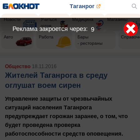
Таганрог
Новости
Учиться
Медицина
Магазины
готов
Реклама закроется через:
7
Авто
Работа
Бары
Справоч
- рестораны
Общество
18.11.2016
Жителей Таганрога в среду
оглушат воем сирен
Управление защиты от чрезвычайных
ситуаций населения Таганрога
предупреждает горожан заранее, о том, что
будет проведена проверка
работоспособности средств оповещения.