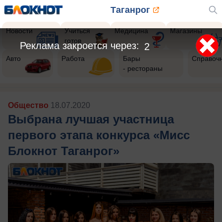
Таганрог
Новости
Учиться
Медицина
Магазины
готов
Авто
Работа
Бары
Справоч
- рестораны
Общество
18.07.2020
Выбрана лучшая участница
первого этапа конкурса «Мисс
Блокнот Таганрог»