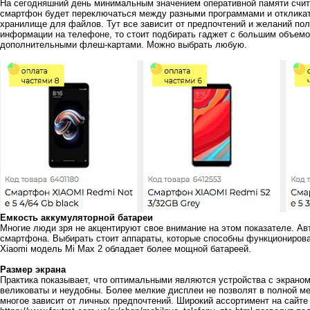
На сегодняшний день минимальным значением оперативной памяти счита
смартфон будет переключаться между разными программами и откликат
хранилище для файлов. Тут все зависит от предпочтений и желаний по
информации на телефоне, то стоит подбирать гаджет с большим объем
дополнительными флеш-картами. Можно выбрать любую.
Емкость аккумуляторной батареи
Многие люди зря не акцентируют свое внимание на этом показателе. Ав
смартфона. Выбирать стоит аппараты, которые способны функционирова
Xiaomi модель Mi Max 2 обладает более мощной батареей.
Размер экрана
Практика показывает, что оптимальными являются устройства с экрано
великоваты и неудобны. Более мелкие дисплеи не позволят в полной м
многое зависит от личных предпочтений. Широкий ассортимент на сайте