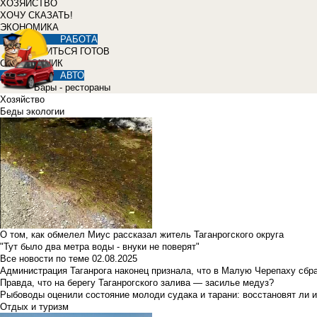
ХОЗЯЙСТВО
ХОЧУ СКАЗАТЬ!
ЭКОНОМИКА
РАБОТА
УЧИТЬСЯ ГОТОВ
СПРАВОЧНИК
АВТО
Бары - рестораны
Хозяйство
Беды экологии
О том, как обмелел Миус рассказал житель Таганрогского округа
"Тут было два метра воды - внуки не поверят"
Все новости по теме
02.08.2025
Администрация Таганрога наконец признала, что в Малую Черепаху сбр
Правда, что на берегу Таганрогского залива — засилье медуз?
Рыбоводы оценили состояние молоди судака и тарани: восстановят ли и
Отдых и туризм