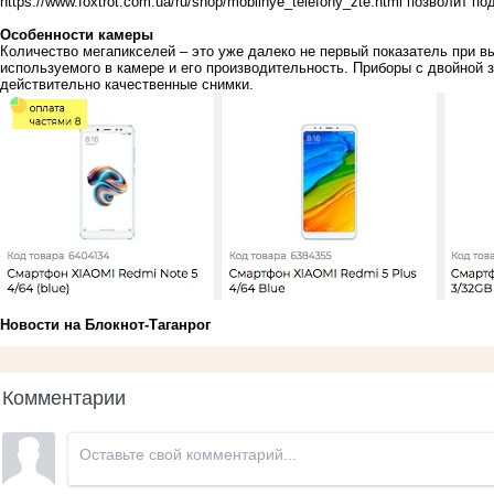
https://www.foxtrot.com.ua/ru/shop/mobilnye_telefony_zte.html
позволит под
Особенности камеры
Количество мегапикселей – это уже далеко не первый показатель при в
используемого в камере и его производительность. Приборы с двойной
действительно качественные снимки.
Новости на Блoкнoт-Таганрог
Комментарии