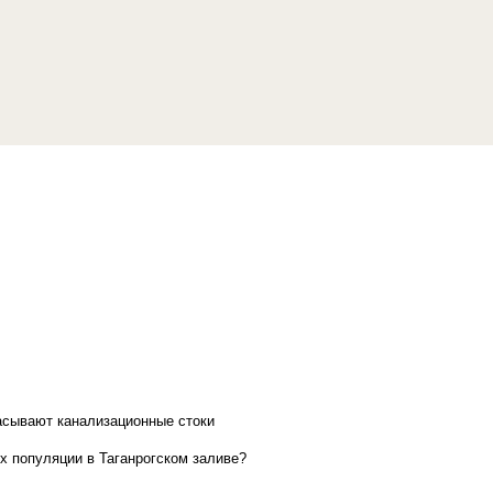
асывают канализационные стоки
х популяции в Таганрогском заливе?