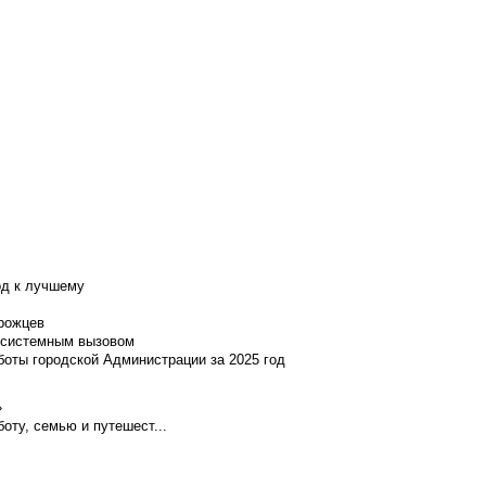
од к лучшему
нрожцев
и системным вызовом
боты городской Администрации за 2025 год
»
оту, семью и путешест...