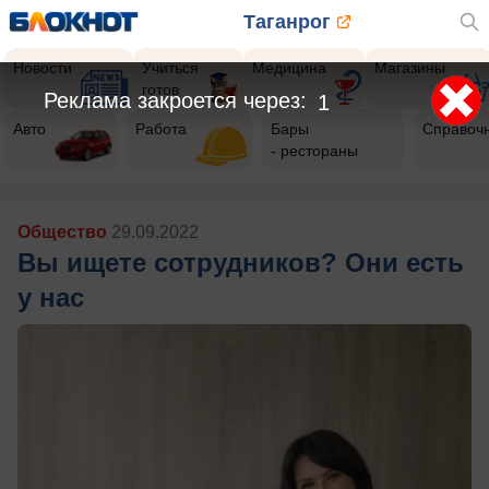
Таганрог
Новости
Учиться
Медицина
Магазины
готов
Авто
Работа
Бары
Справоч
- рестораны
Общество
29.09.2022
Вы ищете сотрудников? Они есть
у нас