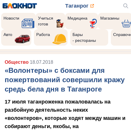
Таганрог
Новости
Учиться
Медицина
Магазины
готов
Реклама закроется через:
0
Авто
Работа
Бары
Справоч
- рестораны
Общество
18.07.2018
«Волонтеры» с боксами для
пожертвований совершили кражу
средь бела дня в Таганроге
17 июля таганроженка пожаловалась на
разбойную деятельность неких
«волонтеров», которые ходят между машин и
собирают деньги, якобы, на