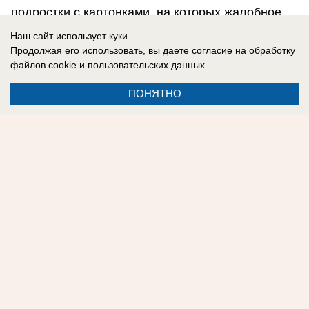
подростки с картонками, на которых жалобное
«Помогите!» «Подайте!»
бегают в оживленном
Наш сайт использует куки.
месте
среди машин.
Продолжая его использовать, вы даете согласие на обработку
файлов cookie
и пользовательских данных.
ПОНЯТНО