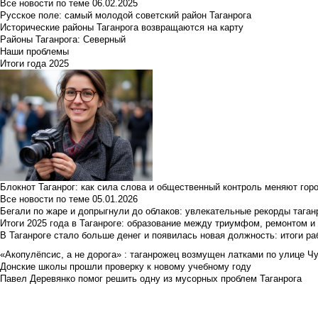
Все новости по теме
06.02.2025
Русское поле: самый молодой советский район Таганрога
Исторические районы Таганрога возвращаются на карту
Районы Таганрога: Северный
Наши проблемы
Итоги года 2025
Блокнот Таганрог: как сила слова и общественный контроль меняют гор
Все новости по теме
05.01.2026
Бегали по жаре и допрыгнули до облаков: увлекательные рекорды тага
Итоги 2025 года в Таганроге: образование между триумфом, ремонтом 
В Таганроге стало больше денег и появилась новая должность: итоги ра
«Акопулёпсис, а не дорога» : таганрожец возмущен латками по улице Ч
Донские школы прошли проверку к новому учебному году
Павел Деревянко помог решить одну из мусорных проблем Таганрога