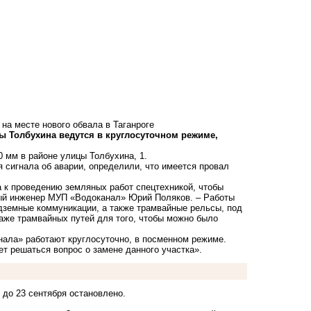
на месте нового обвала в Таганроге
ы Толбухина ведутся в круглосуточном режиме,
0 мм в районе улицы Толбухина, 1.
сигнала об аварии, определили, что имеется провал
а к проведению земляных работ спецтехникой, чтобы
ный инженер МУП «Водоканал» Юрий Поляков. – Работы
дземные коммуникации, а также трамвайные рельсы, под
аже трамвайных путей для того, чтобы можно было
ала» работают круглосуточно, в посменном режиме.
ет решаться вопрос о замене данного участка».
до 23 сентября остановлено.