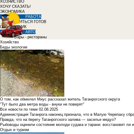
ХОЗЯЙСТВО
ХОЧУ СКАЗАТЬ!
ЭКОНОМИКА
РАБОТА
УЧИТЬСЯ ГОТОВ
СПРАВОЧНИК
АВТО
Бары - рестораны
Хозяйство
Беды экологии
О том, как обмелел Миус рассказал житель Таганрогского округа
"Тут было два метра воды - внуки не поверят"
Все новости по теме
02.08.2025
Администрация Таганрога наконец признала, что в Малую Черепаху сбр
Правда, что на берегу Таганрогского залива — засилье медуз?
Рыбоводы оценили состояние молоди судака и тарани: восстановят ли и
Отдых и туризм