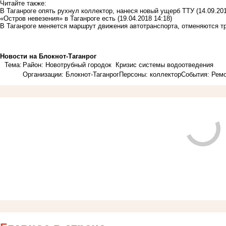
Читайте также:
В Таганроге опять рухнул коллектор, нанеся новый ущерб ТТУ
(14.09.20
«Остров невезения» в Таганроге есть
(19.04.2018 14:18)
В Таганроге меняется маршрут движения автотранспорта, отменяются 
Новости на Блoкнoт-Таганрог
Тема:
Район: Новотрубный городок
Кризис системы водоотведения
Организации: Блокнот-Таганрог
Персоны: коллектор
События: Рем