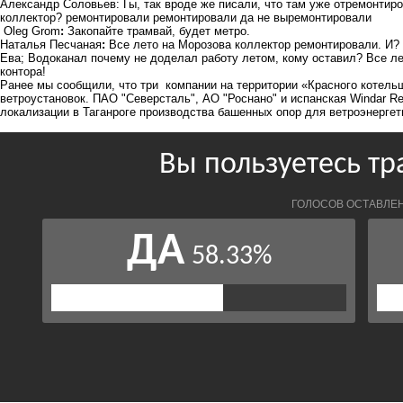
Александр Соловьев: Гы, так вроде же писали, что там уже отремонти
коллектор? ремонтировали ремонтировали да не выремонтировали
Oleg Grom
:
Закопайте трамвай, будет метро.
Наталья Песчаная
:
Все лето на Морозова коллектор ремонтировали. И?
Ева;
Водоканал почему не доделал работу летом, кому оставил? Все лет
контора!
Ранее мы сообщили, что три компании на территории «Красного котель
ветроустановок. ПАО "Северсталь", АО "Роснано" и испанская Windar Re
локализации в Таганроге производства башенных опор для ветроэнергет