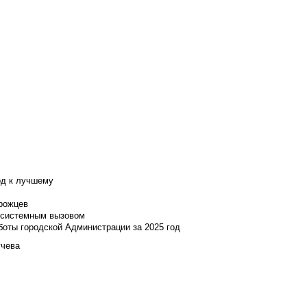
од к лучшему
нрожцев
и системным вызовом
боты городской Администрации за 2025 год
учева