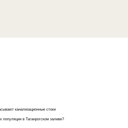
асывают канализационные стоки
х популяции в Таганрогском заливе?