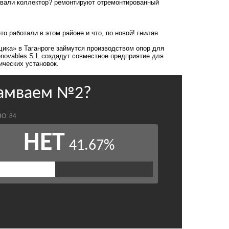
ровали коллектор? ремонтируют отремонтированный
о работали в этом районе и что, по новой! гнилая
щика» в Таганроге займутся производством опор для
novables S.L.
создадут совместное предприятие
для
ических установок.