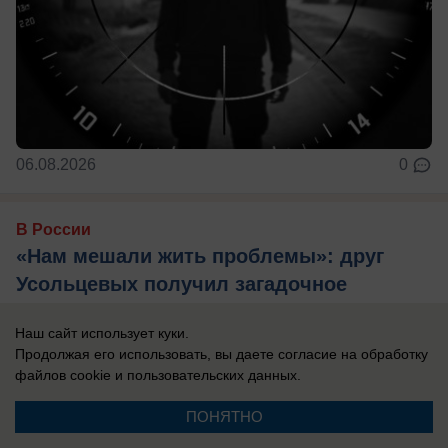
06.08.2026
0
В России
«Нам мешали жить проблемы»: друг
Усольцевых получил загадочное
сообщение от пропавшей семьи
Наш сайт использует куки.
Новая тайна Усольцевых: послание пришло
Продолжая его использовать, вы даете согласие на обработку
спустя 10 месяцев после исчезновения.
файлов cookie
и пользовательских данных.
ПОНЯТНО