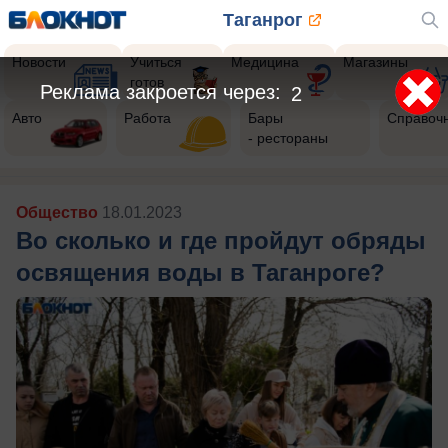
Таганрог
Новости
Учиться
Медицина
Магазины
готов
Авто
Работа
Бары
Справоч
- рестораны
Общество
18.01.2023
Во сколько и где пройдут обряды
освящения воды в Таганроге?