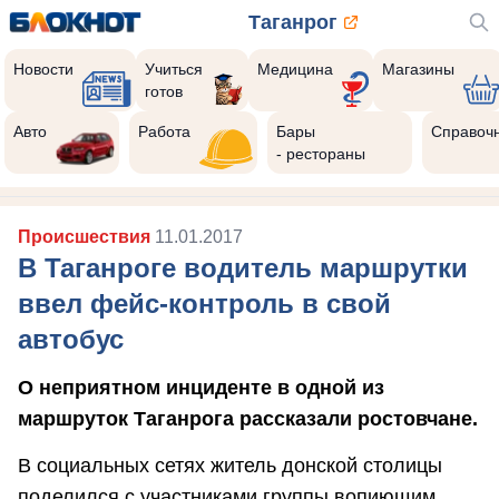
Таганрог
Новости
Учиться
Медицина
Магазины
готов
Авто
Работа
Бары
Справоч
- рестораны
Происшествия
11.01.2017
В Таганроге водитель маршрутки
ввел фейс-контроль в свой
автобус
О неприятном инциденте в одной из
маршруток Таганрога рассказали ростовчане.
В социальных сетях житель донской столицы
поделился с участниками группы вопиющим