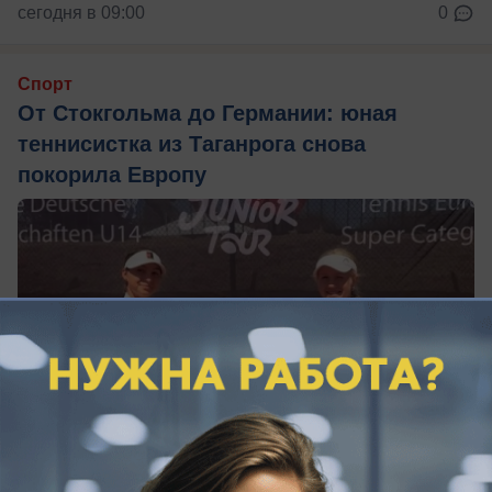
сегодня в 09:00
0
Спорт
От Стокгольма до Германии: юная
теннисистка из Таганрога снова
покорила Европу