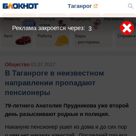
Таганрог
Новости
Учиться
Медицина
Магазины
готов
Авто
Работа
Бары
Справоч
- рестораны
Общество
01.07.2017
В Таганроге в неизвестном
направлении пропадают
пенсионеры
79-летнего Анатолия Прудникова уже второй
день разыскивают родные и полиция.
Накануне пенсионер ушел из дома и до сих пор
о нем нет никаких известий. Последний раз его