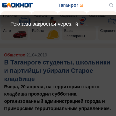
Таганрог
Новости
Учиться
Медицина
Магазины
готов
Реклама закроется через:
7
Авто
Работа
Бары
Справоч
- рестораны
Общество
21.04.2019
В Таганроге студенты, школьники
и партийцы убирали Старое
кладбище
Вчера, 20 апреля, на территории старого
кладбища проходил субботник,
организованный администрацией города и
Приморским территориальным управлением.