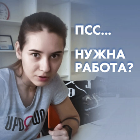
вчера в 12:15
2
Общество
Павел Деревянко помог решить одну из
мусорных проблем Таганрога
Только после его публикации ликвидировали
свалку по ул. Энергетической