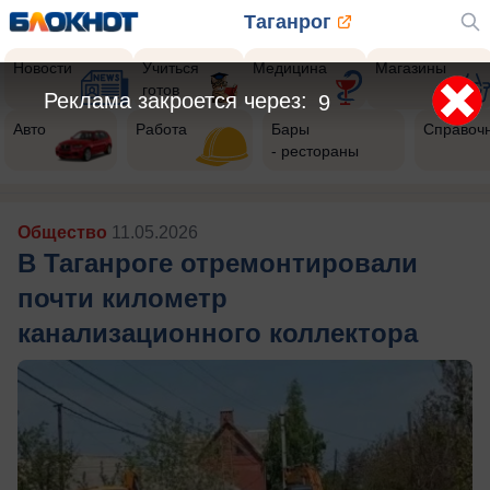
Таганрог
Новости
Учиться
Медицина
Магазины
готов
Реклама закроется через:
7
Авто
Работа
Бары
Справоч
- рестораны
Общество
11.05.2026
В Таганроге отремонтировали
почти километр
канализационного коллектора