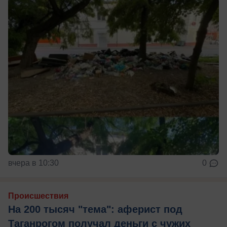
вчера в 10:30
0
Происшествия
На 200 тысяч "тема": аферист под
Таганрогом получал деньги с чужих