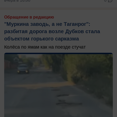
вчера в 16:00
0
Обращение в редакцию
"Муркина заводь, а не Таганрог":
разбитая дорога возле Дубков стала
объектом горького сарказма
Колёса по ямам как на поезде стучат