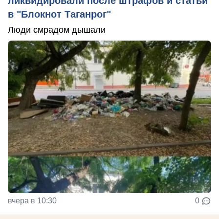
ликвидировали после штрафов и статьи
в "Блокнот Таганрог"
Люди смрадом дышали
вчера в 10:30
0