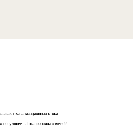
асывают канализационные стоки
х популяции в Таганрогском заливе?