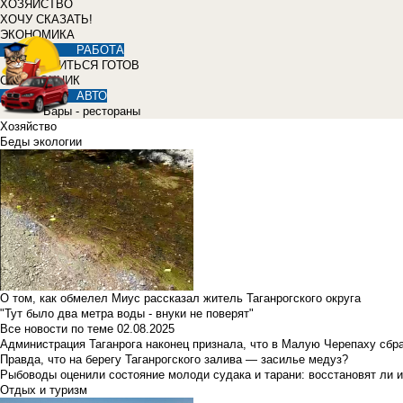
ХОЗЯЙСТВО
ХОЧУ СКАЗАТЬ!
ЭКОНОМИКА
РАБОТА
УЧИТЬСЯ ГОТОВ
СПРАВОЧНИК
АВТО
Бары - рестораны
Хозяйство
Беды экологии
О том, как обмелел Миус рассказал житель Таганрогского округа
"Тут было два метра воды - внуки не поверят"
Все новости по теме
02.08.2025
Администрация Таганрога наконец признала, что в Малую Черепаху сбр
Правда, что на берегу Таганрогского залива — засилье медуз?
Рыбоводы оценили состояние молоди судака и тарани: восстановят ли и
Отдых и туризм