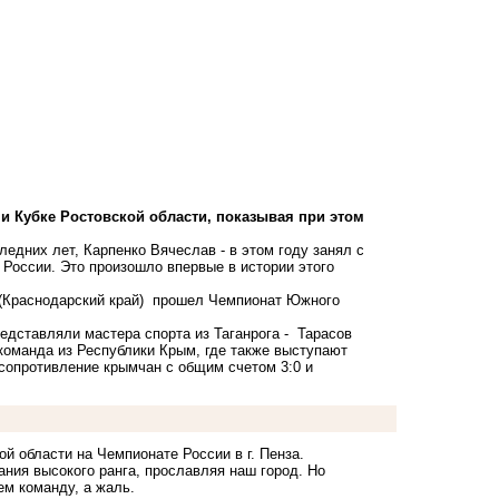
 и Кубке Ростовской области, показывая при этом
едних лет, Карпенко Вячеслав - в этом году занял с
России. Это произошло впервые в истории этого
 (Краснодарский край) прошел Чемпионат Южного
едставляли мастера спорта из Таганрога - Тарасов
команда из Республики Крым, где также выступают
 сопротивление крымчан с общим счетом 3:0 и
й области на Чемпионате России в г. Пенза.
ания высокого ранга, прославляя наш город. Но
м команду, а жаль.