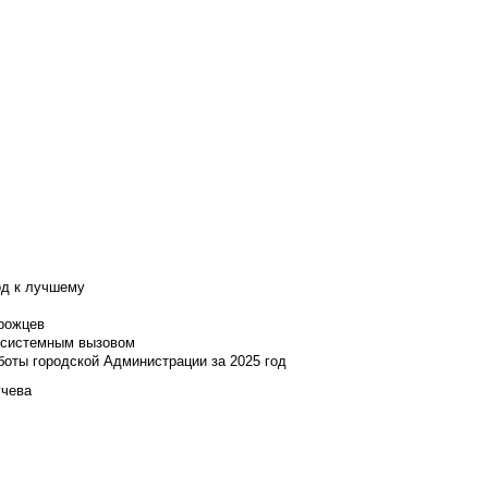
од к лучшему
нрожцев
и системным вызовом
боты городской Администрации за 2025 год
учева