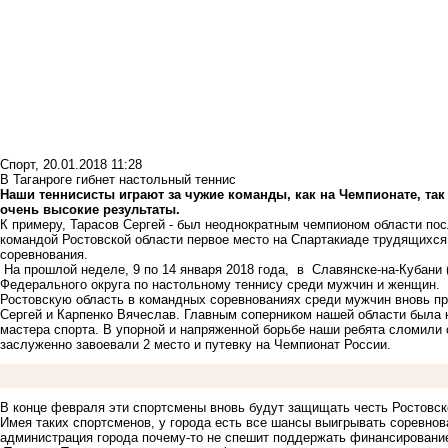
Спорт
,
20.01.2018 11:28
В Таганроге гибнет настольный теннис
Наши теннисисты играют за чужие команды, как на Чемпионате, так
очень высокие результаты.
К примеру, Тарасов Сергей - был неоднократным чемпионом области посл
командой Ростовской области первое место на Спартакиаде трудящихся 
соревнования.
На прошлой неделе, 9 по 14 января 2018 года, в Славянске-на-Кубани
Федерального округа по настольному теннису среди мужчин и женщин.
Ростовскую область в командных соревнованиях среди мужчин вновь пр
Сергей и Карпенко Вячеслав. Главным соперником нашей области была 
мастера спорта. В упорной и напряженной борьбе наши ребята сломили
заслуженно завоевали 2 место и путевку на Чемпионат России.
В конце февраля эти спортсмены вновь будут защищать честь Ростовско
Имея таких спортсменов, у города есть все шансы выигрывать соревнов
администрация города почему-то не спешит поддержать финансирование