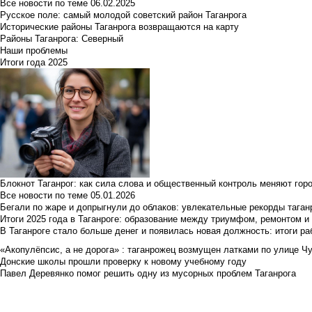
Все новости по теме
06.02.2025
Русское поле: самый молодой советский район Таганрога
Исторические районы Таганрога возвращаются на карту
Районы Таганрога: Северный
Наши проблемы
Итоги года 2025
Блокнот Таганрог: как сила слова и общественный контроль меняют гор
Все новости по теме
05.01.2026
Бегали по жаре и допрыгнули до облаков: увлекательные рекорды тага
Итоги 2025 года в Таганроге: образование между триумфом, ремонтом 
В Таганроге стало больше денег и появилась новая должность: итоги ра
«Акопулёпсис, а не дорога» : таганрожец возмущен латками по улице Ч
Донские школы прошли проверку к новому учебному году
Павел Деревянко помог решить одну из мусорных проблем Таганрога