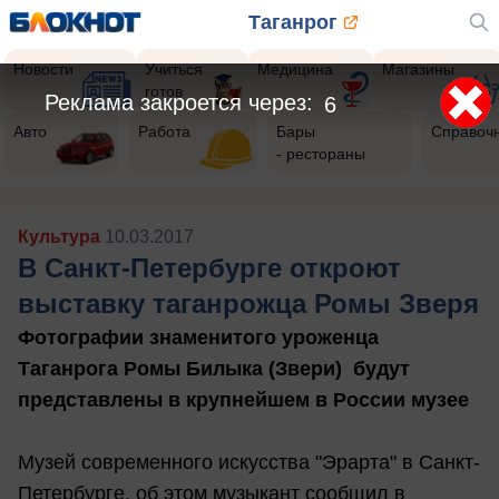
Таганрог
Новости
Учиться
Медицина
Магазины
готов
Реклама закроется через:
4
Авто
Работа
Бары
Справоч
- рестораны
Культура
10.03.2017
В Санкт-Петербурге откроют
выставку таганрожца Ромы Зверя
Фотографии знаменитого уроженца
Таганрога Ромы Билыка (Звери) будут
представлены в крупнейшем в России музее
Музей современного искусства "Эрарта" в Санкт-
Петербурге, об этом музыкант сообщил в