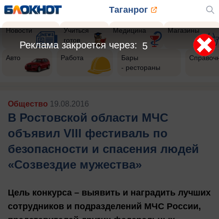
Таганрог
Новости
Учиться
Медицина
Магазины
готов
Реклама закроется через:
3
Авто
Работа
Бары
Справоч
- рестораны
Общество
19.08.2016
В Ростовской области МЧС
объявил VIII фестиваль по
безопасности и спасения людей
«Созвездие мужества»
Цель конкурса – выявить и наградить лучших
сотрудников и подразделений МЧС России,